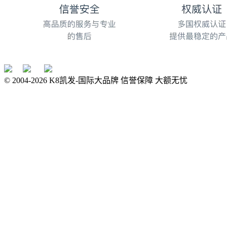
© 2004-
2026
K8凯发-国际大品牌 信誉保障 大额无忧