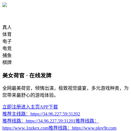
真人
体育
电子
电竞
捕鱼
棋牌
美女荷官 · 在线发牌
全网最美荷官，倾情出演，极致视觉盛宴，多元游戏种类，为
您带来最舒心的游戏体验。
立即注册
进入主页
APP下载
推荐主线路：
https://34.96.227.59:31202
推荐线路：
https://34.96.227.59:31201
推荐线路：
https://www.1nzkex.com
推荐线路：
https://www.plov9r.com