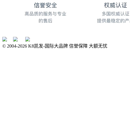
© 2004-
2026
K8凯发-国际大品牌 信誉保障 大额无忧