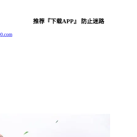
推荐『下载APP』 防止迷路
00.com