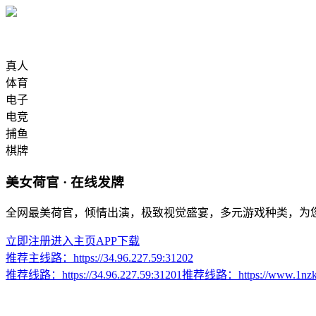
真人
体育
电子
电竞
捕鱼
棋牌
美女荷官 · 在线发牌
全网最美荷官，倾情出演，极致视觉盛宴，多元游戏种类，为
立即注册
进入主页
APP下载
推荐主线路：
https://34.96.227.59:31202
推荐线路：
https://34.96.227.59:31201
推荐线路：
https://www.1nz